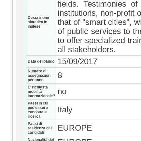
fields. Testimonies o
institutions, non-profit
Descrizione
that of "smart cities",
sintetica in
inglese
of public services to 
to offer specialized tr
all stakeholders.
15/09/2017
Data del bando
Numero di
8
assegnazioni
per anno
E' richiesta
no
mobilità
internazionale?
Paesi in cui
Italy
può essere
condotta la
ricerca
Paesi di
EUROPE
residenza dei
candidati
Nazionalità dei