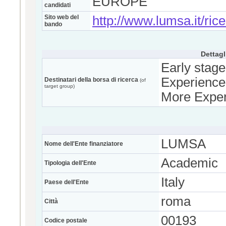
EUROPE
candidati
Sito web del
http://www.lumsa.it/ri
bando
Dettagl
Early stage
Experience
Destinatari della borsa di ricerca
(of
target group)
More Exper
LUMSA
Nome dell'Ente finanziatore
Academic
Tipologia dell'Ente
Italy
Paese dell'Ente
roma
Città
00193
Codice postale