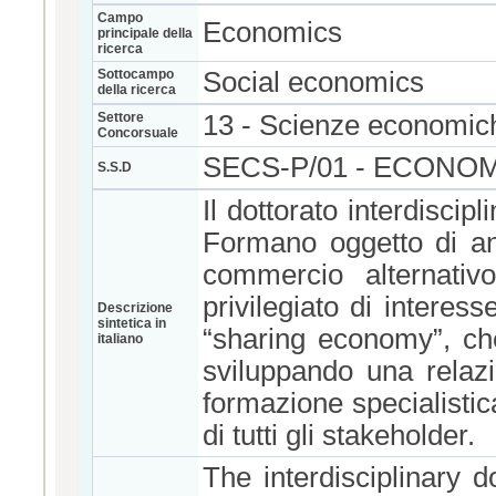
Campo
Economics
principale della
ricerca
Sottocampo
Social economics
della ricerca
Settore
13 - Scienze economich
Concorsuale
SECS-P/01 - ECONOM
S.S.D
Il dottorato interdiscip
Formano oggetto di ana
commercio alternativo
privilegiato di interess
Descrizione
sintetica in
“sharing economy”, che
italiano
sviluppando una relazio
formazione specialistica
di tutti gli stakeholder.
The interdisciplinary 