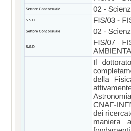
02 - Scienz
Settore Concorsuale
FIS/03 - 
S.S.D
02 - Scienz
Settore Concorsuale
FIS/07 - 
S.S.D
AMBIENTAL
Il dottorat
completamen
della Fisi
attivament
Astronomi
CNAF-INFN.
dei ricercat
maniera a
fondamenti 