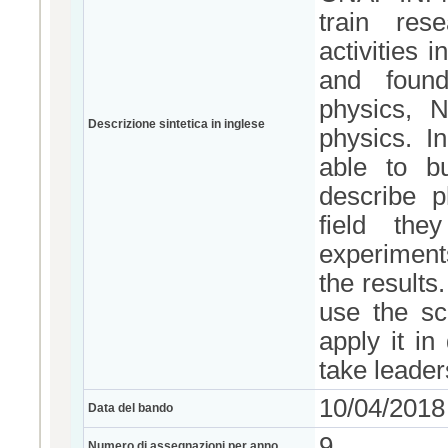
train res
activities 
and found
physics, N
Descrizione sintetica in inglese
physics. In
able to b
describe p
field th
experiments
the results
use the sc
apply it in
take leader
10/04/2018
Data del bando
9
Numero di assegnazioni per anno