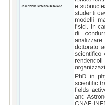
e subnuclea
Descrizione sintetica in italiano
studenti de
modelli ma
fisici. In
di condur
analizzare 
dottorato a
scientifico
rendendoli 
organizzazio
PhD in phy
scientific t
fields act
and Astron
CNAF-INFN.