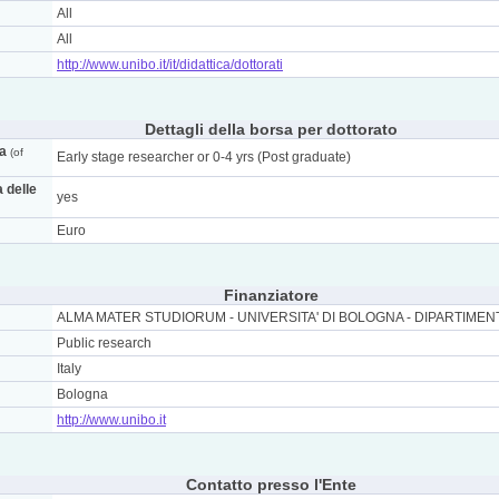
All
All
http://www.unibo.it/it/didattica/dottorati
Dettagli della borsa per dottorato
ca
(of
Early stage researcher or 0-4 yrs (Post graduate)
a delle
yes
Euro
Finanziatore
ALMA MATER STUDIORUM - UNIVERSITA' DI BOLOGNA - DIPARTIMEN
Public research
Italy
Bologna
http://www.unibo.it
Contatto presso l'Ente