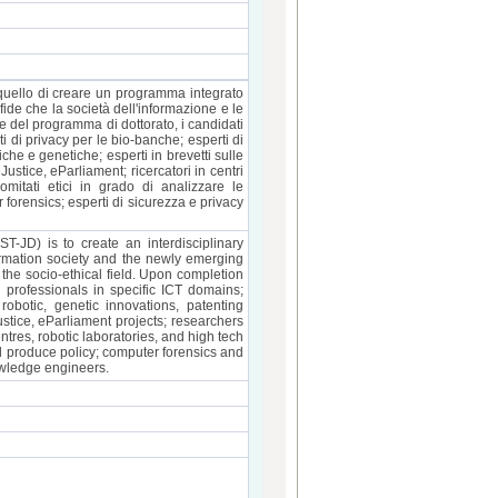
 quello di creare un programma integrato
fide che la società dell'informazione e le
e del programma di dottorato, i candidati
i di privacy per le bio-banche; esperti di
tiche e genetiche; esperti in brevetti sulle
ustice, eParliament; ricercatori in centri
omitati etici in grado di analizzare le
 forensics; esperti di sicurezza e privacy
T-JD) is to create an interdisciplinary
ormation society and the newly emerging
 the socio-ethical field. Upon completion
 professionals in specific ICT domains;
robotic, genetic innovations, patenting
tice, eParliament projects; researchers
tres, robotic laboratories, and high tech
d produce policy; computer forensics and
owledge engineers.