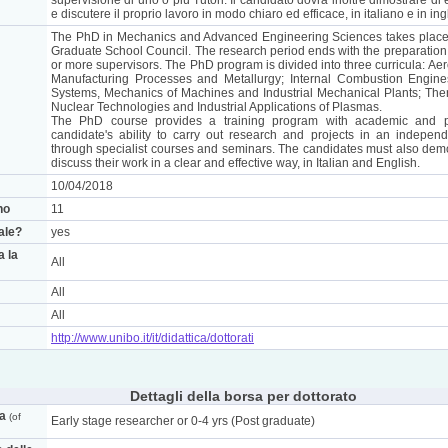
supervisione di uno o più Tutori. Il candidato dovrà inoltre dimostrare d
e discutere il proprio lavoro in modo chiaro ed efficace, in italiano e in ing
The PhD in Mechanics and Advanced Engineering Sciences takes place 
Graduate School Council. The research period ends with the preparation o
or more supervisors. The PhD program is divided into three curricula: 
Manufacturing Processes and Metallurgy; Internal Combustion Engine
Systems, Mechanics of Machines and Industrial Mechanical Plants; The
Nuclear Technologies and Industrial Applications of Plasmas.
The PhD course provides a training program with academic and pr
candidate's ability to carry out research and projects in an indepen
through specialist courses and seminars. The candidates must also demo
discuss their work in a clear and effective way, in Italian and English.
10/04/2018
no
11
nale?
yes
a la
All
All
All
http://www.unibo.it/it/didattica/dottorati
Dettagli della borsa per dottorato
ca
(of
Early stage researcher or 0-4 yrs (Post graduate)