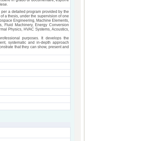
i essere in grado di documentare, esporre
lese.
per a detailed program provided by the
f a thesis, under the supervision of one
Aerospace Engineering, Machine Elements,
s, Fluid Machinery, Energy Conversion
rmal Physics, HVAC Systems, Acoustics,
ofessional purposes. It develops the
dent, systematic and in-depth approach
nstrate that they can show, present and