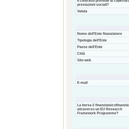
Il contratto prevede la copertur
prestazioni sociali?
Valuta
Nome dell'Ente finanziatore
Tipologia dell'Ente
Paese dell'Ente
Città
Sito web
E-mail
La borsa è finanziata/cofinanzia
attraverso un EU Research
Framework Programme?