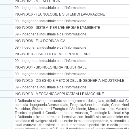
ING-IND/21 - METALLURGIA
09 - Ingegneria industriale e dell'informazione
ING-IND/16 - TECNOLOGIE E SISTEMI DI LAVORAZIONE
09 - Ingegneria industriale e dell'informazione
ING-IND/09 - SISTEMI PER L'ENERGIA E L'AMBIENTE
09 - Ingegneria industriale e dell'informazione
ING-IND/06 - FLUIDODINAMICA
09 - Ingegneria industriale e dell'informazione
ING-IND/18 - FISICA DEI REATTORI NUCLEARI
09 - Ingegneria industriale e dell'informazione
ING-IND/34 - BIOINGEGNERIA INDUSTRIALE
09 - Ingegneria industriale e dell'informazione
ING-IND/15 - DISEGNO E METODI DELL'INGEGNERIA INDUSTRIALE
09 - Ingegneria industriale e dell'informazione
ING-IND/13 - MECCANICA APPLICATA ALLE MACCHINE
Il Dottorato si svolge secondo un programma dettagliato, definito dal Col
curricula: Ingegneria Aerospaziale, Progettazione Industriale, Costruzio
Macchine, Sistemi per l’Energia e l’Ambiente, Meccanica delle Macchine 
Tecnica, Impianti di Condizionamento, Acustica, Tecnologie Nucleari e Appl
Il Dottorato offre un percorso formativo con finalità sia accademiche ch
candidato di svolgere studi e ricerche in modo indipendente, sistematico 
studi avanzati, consistenti in corsi e seminari specialistici e nella prepa