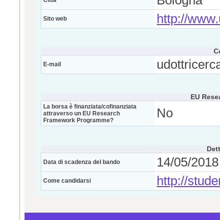
Bologna
Città
http://www.
Sito web
C
udottricerc
E-mail
EU Rese
La borsa è finanziata/cofinanziata
No
attraverso un EU Research
Framework Programme?
Dett
14/05/2018 
Data di scadenza del bando
http://stude
Come candidarsi