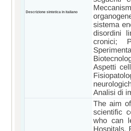
Meccanism
Descrizione sintetica in italiano
organogene
sistema end
disordini l
cronici; 
Sperimenta
Biotecnol
Aspetti cel
Fisiopatol
neurologic
Analisi di 
The aim of
scientific
who can le
Hospitals, 