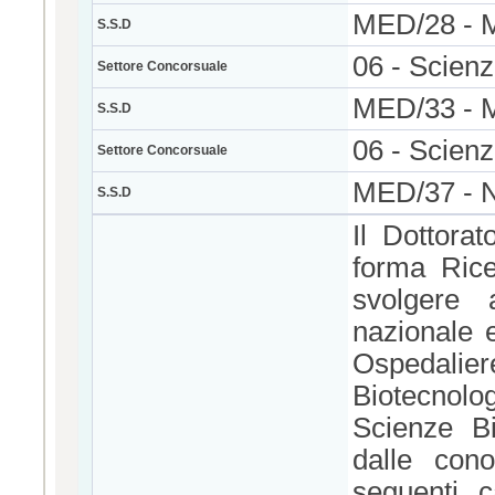
MED/28 -
S.S.D
06 - Scien
Settore Concorsuale
MED/33 -
S.S.D
06 - Scien
Settore Concorsuale
MED/37 -
S.S.D
Il Dottora
forma Rice
svolgere 
nazionale e
Ospedali
Biotecnolog
Scienze B
dalle cono
seguenti c