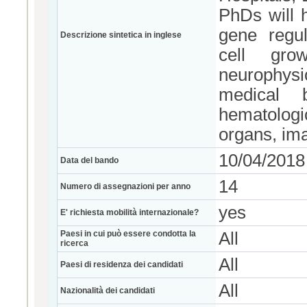
PhDs will h
gene regul
Descrizione sintetica in inglese
cell grow
neurophys
medical bi
hematologi
organs, ima
10/04/2018
Data del bando
14
Numero di assegnazioni per anno
yes
E' richiesta mobilità internazionale?
Paesi in cui può essere condotta la
All
ricerca
All
Paesi di residenza dei candidati
All
Nazionalità dei candidati