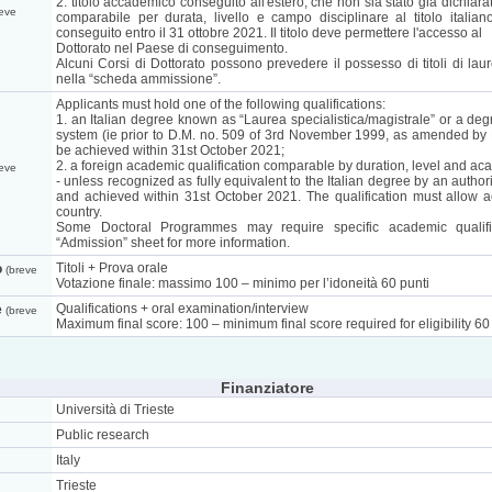
2. titolo accademico conseguito all'estero, che non sia stato già dichiarato
eve
comparabile per durata, livello e campo disciplinare al titolo italia
conseguito entro il 31 ottobre 2021. Il titolo deve permettere l'accesso al
Dottorato nel Paese di conseguimento.
Alcuni Corsi di Dottorato possono prevedere il possesso di titoli di lau
nella “scheda ammissione”.
Applicants must hold one of the following qualifications:
1. an Italian degree known as “Laurea specialistica/magistrale” or a de
system (ie prior to D.M. no. 509 of 3rd November 1999, as amended by 
be achieved within 31st October 2021;
2. a foreign academic qualification comparable by duration, level and acad
eve
- unless recognized as fully equivalent to the Italian degree by an authori
and achieved within 31st October 2021. The qualification must allow ac
country.
Some Doctoral Programmes may require specific academic qualific
“Admission” sheet for more information.
Titoli + Prova orale
o
(breve
Votazione finale: massimo 100 – minimo per l’idoneità 60 punti
Qualifications + oral examination/interview
e
(breve
Maximum final score: 100 – minimum final score required for eligibility 60
Finanziatore
Università di Trieste
Public research
Italy
Trieste