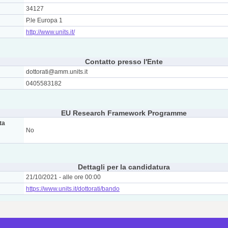
34127
P.le Europa 1
http://www.units.it/
Contatto presso l'Ente
dottorati@amm.units.it
0405583182
EU Research Framework Programme
ta
No
Dettagli per la candidatura
21/10/2021 - alle ore 00:00
https://www.units.it/dottorati/bando