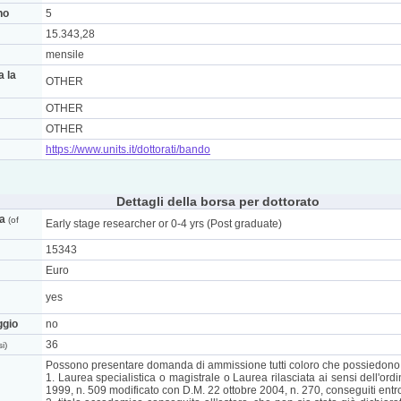
no
5
15.343,28
mensile
a la
OTHER
OTHER
OTHER
https://www.units.it/dottorati/bando
Dettagli della borsa per dottorato
ca
(of
Early stage researcher or 0-4 yrs (Post graduate)
15343
Euro
yes
ggio
no
36
i)
Possono presentare domanda di ammissione tutti coloro che possiedono uno
1. Laurea specialistica o magistrale o Laurea rilasciata ai sensi dell'o
1999, n. 509 modificato con D.M. 22 ottobre 2004, n. 270, conseguiti entro