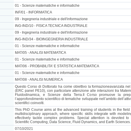
01 - Scienze matematiche e informatiche
INF/01 - INFORMATICA
09 - Ingegneria industriale e dell'informazione
ING-IND/10 - FISICA TECNICA INDUSTRIALE
09 - Ingegneria industriale e dell'informazione
ING-IND/34 - BIOINGEGNERIA INDUSTRIALE
01 - Scienze matematiche e informatiche
MAT/05 - ANALISI MATEMATICA
01 - Scienze matematiche e informatiche
MAT/06 - PROBABILITA' E STATISTICA MATEMATICA
01 - Scienze matematiche e informatiche
MAT/08 - ANALISI NUMERICA
Questo Corso di Dottorato ha come obiettivo la formazioneavanzata ne
(ERC panel PE10), con particolare attenzione alle interazioni tra Matema
Fluidodinamica, e Scienze della Terra.Il Corso promuove la prepar
l’approfondimento scientifico di tematiche sviluppate nell’ambito dell’attivi
scientifici coinvolti.
This PhD Course aims at the advanced training of students in the field
multidisciplinary approach, where specific skills integrate with modeli
effectively tackle complex problems. Special attention is devoted to
Scientific Computing, Data Science, Fluid Dynamics, and Earth Sciences.
07/10/2021