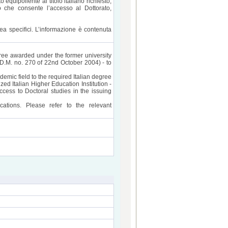
 equipollente al titolo italiano richiesto,
no che consente l’accesso al Dottorato,
rea specifici. L’informazione è contenuta
gree awarded under the former university
D.M. no. 270 of 22nd October 2004) - to
emic field to the required Italian degree
zed Italian Higher Education Institution -
cess to Doctoral studies in the issuing
ations. Please refer to the relevant