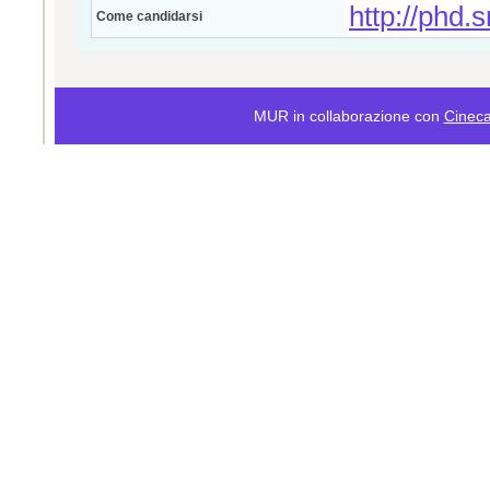
http://phd.s
Come candidarsi
MUR in collaborazione con
Cinec