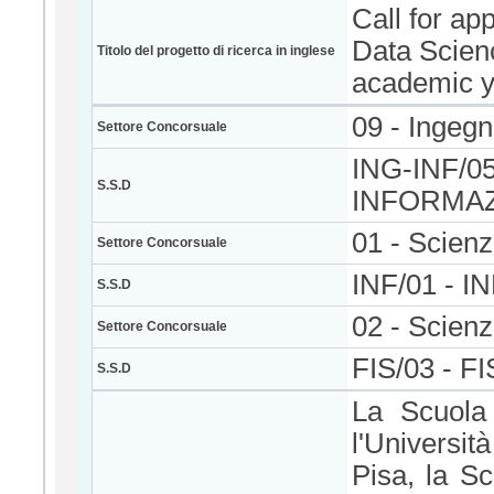
Call for ap
Data Scienc
Titolo del progetto di ricerca in inglese
academic y
09 - Ingegn
Settore Concorsuale
ING-INF/0
S.S.D
INFORMAZ
01 - Scien
Settore Concorsuale
INF/01 - 
S.S.D
02 - Scienz
Settore Concorsuale
FIS/03 - 
S.S.D
La Scuola
l'Universi
Pisa, la Sc