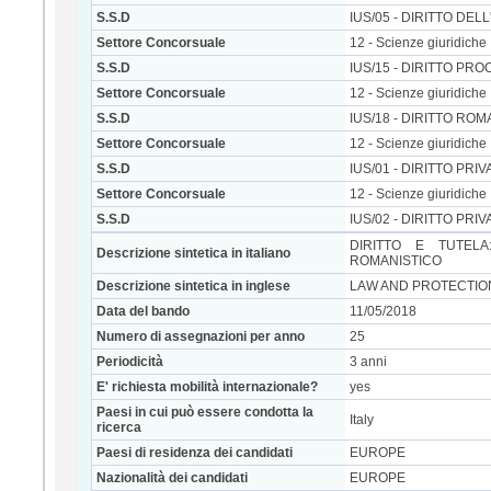
S.S.D
IUS/05 - DIRITTO DE
Settore Concorsuale
12 - Scienze giuridiche
S.S.D
IUS/15 - DIRITTO PR
Settore Concorsuale
12 - Scienze giuridiche
S.S.D
IUS/18 - DIRITTO ROM
Settore Concorsuale
12 - Scienze giuridiche
S.S.D
IUS/01 - DIRITTO PRIV
Settore Concorsuale
12 - Scienze giuridiche
S.S.D
IUS/02 - DIRITTO PR
DIRITTO E TUTELA
Descrizione sintetica in italiano
ROMANISTICO
Descrizione sintetica in inglese
LAW AND PROTECTIO
Data del bando
11/05/2018
Numero di assegnazioni per anno
25
Periodicità
3 anni
E' richiesta mobilità internazionale?
yes
Paesi in cui può essere condotta la
Italy
ricerca
Paesi di residenza dei candidati
EUROPE
Nazionalità dei candidati
EUROPE