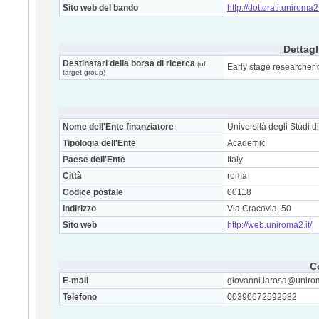
Sito web del bando
http://dottorati.uniroma2.
Dettagl
Destinatari della borsa di ricerca
(of
Early stage researcher 
target group)
Nome dell'Ente finanziatore
Università degli Studi 
Tipologia dell'Ente
Academic
Paese dell'Ente
Italy
Città
roma
Codice postale
00118
Indirizzo
Via Cracovia, 50
Sito web
http://web.uniroma2.it/
C
E-mail
giovanni.larosa@unirom
Telefono
00390672592582