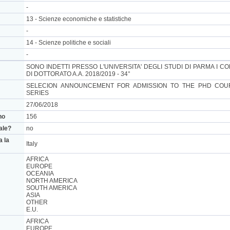
-
13 - Scienze economiche e statistiche
-
14 - Scienze politiche e sociali
-
SONO INDETTI PRESSO L'UNIVERSITA' DEGLI STUDI DI PARMA I C
DI DOTTORATO A.A. 2018/2019 - 34°
SELECION ANNOUNCEMENT FOR ADMISSION TO THE PHD COURS
SERIES
27/06/2018
no
156
nale?
no
a la
Italy
AFRICA
EUROPE
OCEANIA
NORTH AMERICA
SOUTH AMERICA
ASIA
OTHER
E.U.
AFRICA
EUROPE