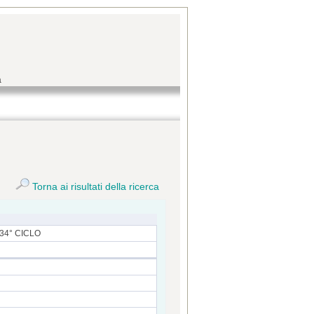
a
Torna ai risultati della ricerca
34° CICLO