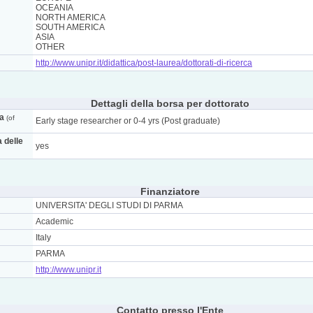
OCEANIA
NORTH AMERICA
SOUTH AMERICA
ASIA
OTHER
http://www.unipr.it/didattica/post-laurea/dottorati-di-ricerca
Dettagli della borsa per dottorato
ca
(of
Early stage researcher or 0-4 yrs (Post graduate)
a delle
yes
Finanziatore
UNIVERSITA' DEGLI STUDI DI PARMA
Academic
Italy
PARMA
http://www.unipr.it
Contatto presso l'Ente