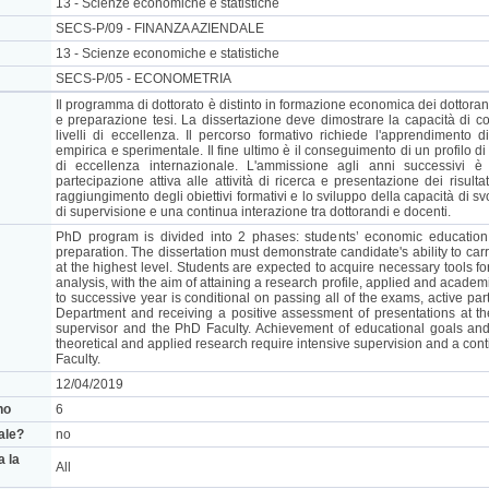
13 - Scienze economiche e statistiche
SECS-P/09 - FINANZA AZIENDALE
13 - Scienze economiche e statistiche
SECS-P/05 - ECONOMETRIA
Il programma di dottorato è distinto in formazione economica dei dottorand
e preparazione tesi. La dissertazione deve dimostrare la capacità di c
livelli di eccellenza. Il percorso formativo richiede l'apprendimento d
empirica e sperimentale. Il fine ultimo è il conseguimento di un profilo di 
di eccellenza internazionale. L'ammissione agli anni successivi 
partecipazione attiva alle attività di ricerca e presentazione dei risulta
raggiungimento degli obiettivi formativi e lo sviluppo della capacità di svo
di supervisione e una continua interazione tra dottorandi e docenti.
PhD program is divided into 2 phases: students’ economic educatio
preparation. The dissertation must demonstrate candidate's ability to ca
at the highest level. Students are expected to acquire necessary tools fo
analysis, with the aim of attaining a research profile, applied and academ
to successive year is conditional on passing all of the exams, active parti
Department and receiving a positive assessment of presentations at 
supervisor and the PhD Faculty. Achievement of educational goals and 
theoretical and applied research require intensive supervision and a con
Faculty.
12/04/2019
no
6
nale?
no
a la
All