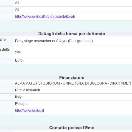
All
All
http://www.unibo.it/it/didattica/dottorati
Dettagli della borsa per dottorato
ca
(of
Early stage researcher or 0-4 yrs (Post graduate)
a delle
yes
Euro
Finanziatore
ALMA MATER STUDIORUM - UNIVERSITA' DI BOLOGNA - DIPARTIME
Public research
Italy
Bologna
http://www.unibo.it
Contatto presso l'Ente