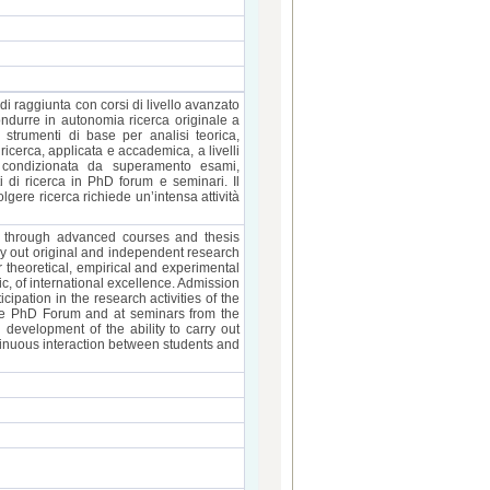
i raggiunta con corsi di livello avanzato
ondurre in autonomia ricerca originale a
i strumenti di base per analisi teorica,
ricerca, applicata e accademica, a livelli
è condizionata da superamento esami,
ti di ricerca in PhD forum e seminari. Il
lgere ricerca richiede un’intensa attività
n through advanced courses and thesis
rry out original and independent research
r theoretical, empirical and experimental
ic, of international excellence. Admission
cipation in the research activities of the
the PhD Forum and at seminars from the
development of the ability to carry out
tinuous interaction between students and