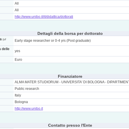
All
All
http://www.unibo.it/it/didattica/dottorati
Dettagli della borsa per dottorato
ca
(of
Early stage researcher or 0-4 yrs (Post graduate)
a delle
yes
Euro
Finanziatore
ALMA MATER STUDIORUM - UNIVERSITA' DI BOLOGNA - DIPARTIMEN
Public research
Italy
Bologna
http://www.unibo.it
Contatto presso l'Ente