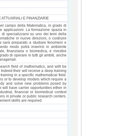
 ATTUARIALI E FINANZIARIE
a nel campo della Matematica, in grado di
le applicazioni. La formazione spazia in
à di specializzarsi su uno dei temi della
ematiche in nuove direzioni, o costruire
rca sarà preparato a studiare fenomeni e
uesto modo potrà inserirsi in ambiente
le, finanziaria o biomedica, e rivestire
 grado di operare in tutti gli ambiti, anche
anageriali.
search field of mathematics, and willl be
Indeed their will receive a deep training
raining in a specific mathematical field.
ons or to develop models which require a
tudy and solve new problems posed by
 will have carrier opportunities either in
strial, financial or biomedical context
ns in private or public research centers.
ement skillls are required.