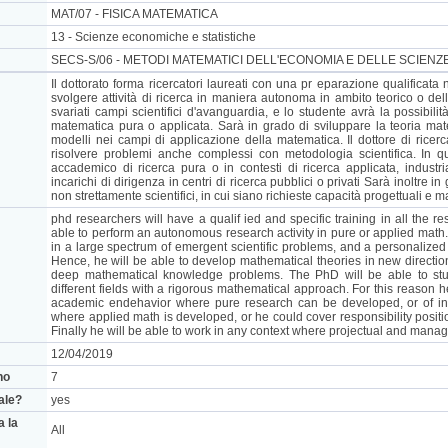
MAT/07 - FISICA MATEMATICA
13 - Scienze economiche e statistiche
SECS-S/06 - METODI MATEMATICI DELL'ECONOMIA E DELLE SCIENZE
Il dottorato forma ricercatori laureati con una pr eparazione qualificat
svolgere attività di ricerca in maniera autonoma in ambito teorico o del
svariati campi scientifici d'avanguardia, e lo studente avrà la possibilit
matematica pura o applicata. Sarà in grado di sviluppare la teoria mat
modelli nei campi di applicazione della matematica. Il dottore di rice
risolvere problemi anche complessi con metodologia scientifica. In q
accademico di ricerca pura o in contesti di ricerca applicata, industria
incarichi di dirigenza in centri di ricerca pubblici o privati Sarà inoltre in
non strettamente scientifici, in cui siano richieste capacità progettuali e m
phd researchers will have a qualif ied and specific training in all the re
able to perform an autonomous research activity in pure or applied math. 
in a large spectrum of emergent scientific problems, and a personalized t
Hence, he will be able to develop mathematical theories in new directi
deep mathematical knowledge problems. The PhD will be able to s
different fields with a rigorous mathematical approach. For this reason he
academic endehavior where pure research can be developed, or of indu
where applied math is developed, or he could cover responsibility positio
Finally he will be able to work in any context where projectual and manag
12/04/2019
no
7
nale?
yes
a la
All