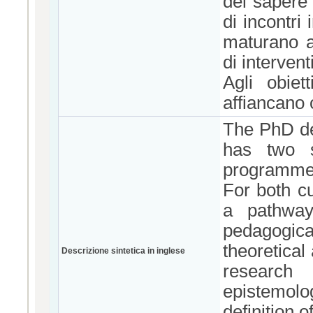
del sapere 
di incontri
maturano a 
di intervent
Agli obiet
affiancano o
The PhD de
has two se
programme 
For both cu
a pathway
pedagogi
theoretical
Descrizione sintetica in inglese
research
epistemolog
definition 