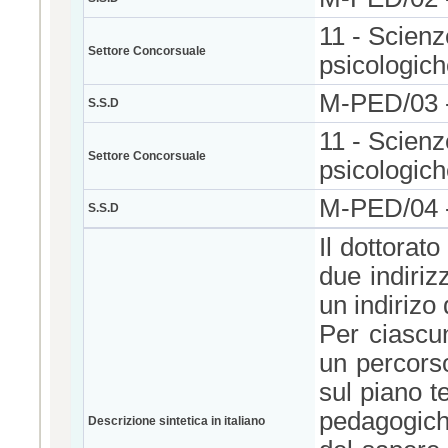
11 - Scienz
Settore Concorsuale
psicologic
M-PED/03
S.S.D
11 - Scienz
Settore Concorsuale
psicologic
M-PED/04
S.S.D
Il dottorat
due indiriz
un indirizo
Per ciascun
un percorso
sul piano t
pedagogiche
Descrizione sintetica in italiano