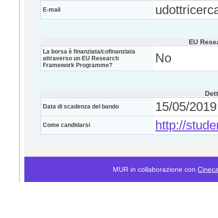
udottricerc
E-mail
EU Rese
La borsa è finanziata/cofinanziata
No
attraverso un EU Research
Framework Programme?
Dett
15/05/2019 
Data di scadenza del bando
http://stude
Come candidarsi
MUR in collaborazione con
Cinec