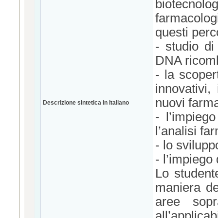
biotecnolo
farmacolog
questi perco
- studio di
DNA ricom
- la scoper
innovativi,
nuovi farm
Descrizione sintetica in italiano
- l’impieg
l’analisi f
- lo svilup
- l’impiego
Lo student
maniera de
aree sopr
all’applicab