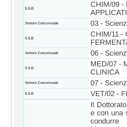
CHIM/09 
S.S.D
APPLICAT
03 - Scien
Settore Concorsuale
CHIM/11 
S.S.D
FERMENT
06 - Scien
Settore Concorsuale
MED/07 -
S.S.D
CLINICA
07 - Scienz
Settore Concorsuale
VET/02 - 
S.S.D
Il Dottorat
e con una s
condurre 