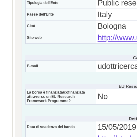
Public res
Tipologia dell'Ente
Italy
Paese dell'Ente
Bologna
Città
http://www.
Sito web
C
udottricerc
E-mail
EU Rese
La borsa è finanziata/cofinanziata
No
attraverso un EU Research
Framework Programme?
Dett
15/05/2019 
Data di scadenza del bando