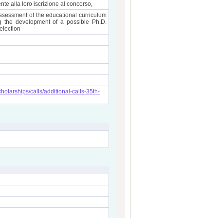
nte alla loro iscrizione al concorso,
ssessment of the educational curriculum
ng the development of a possible Ph.D.
election
cholarships/calls/additional-calls-35th-