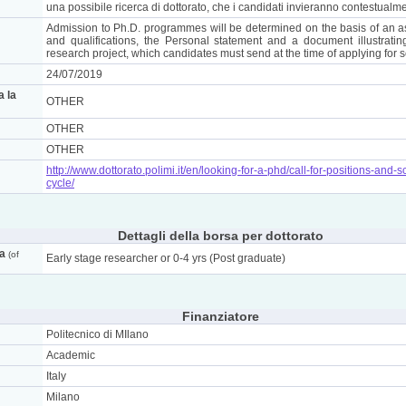
una possibile ricerca di dottorato, che i candidati invieranno contestualme
Admission to Ph.D. programmes will be determined on the basis of an a
and qualifications, the Personal statement and a document illustrati
research project, which candidates must send at the time of applying for s
24/07/2019
a la
OTHER
OTHER
OTHER
http://www.dottorato.polimi.it/en/looking-for-a-phd/call-for-positions-and-s
cycle/
Dettagli della borsa per dottorato
ca
(of
Early stage researcher or 0-4 yrs (Post graduate)
Finanziatore
Politecnico di MIlano
Academic
Italy
Milano