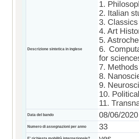
1. Philoso
2. Italian 
3. Classics
4. Art Histo
5. Astroche
6. Computa
Descrizione sintetica in inglese
for science
7. Methods
8. Nanosci
9. Neurosc
10. Politic
11. Transn
08/06/2020
Data del bando
33
Numero di assegnazioni per anno
yes
E' richiesta mobilità internazionale?