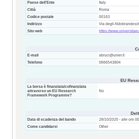
Paese dell'Ente
Italy
Città
Roma
Codice postale
00163
Indirizzo
Via degli Aldobrandesc
Sito web
https://www.universitae
C
E-mail
abruci@unier.it
Telefono
0666543804
EU Rese
La borsa è finanziata/cofinanziata
attraverso un EU Research
No
Framework Programme?
Dett
Data di scadenza del bando
28/10/2020 - alle ore 0
Come candidarsi
Other