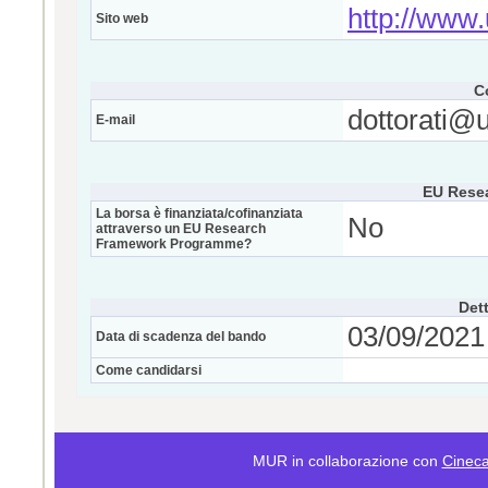
http://www.u
Sito web
C
dottorati@u
E-mail
EU Rese
La borsa è finanziata/cofinanziata
No
attraverso un EU Research
Framework Programme?
Dett
03/09/2021 
Data di scadenza del bando
Come candidarsi
MUR in collaborazione con
Cinec