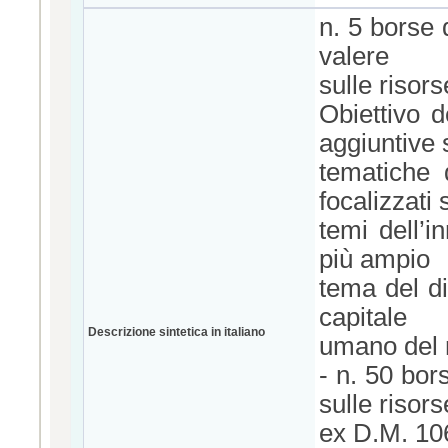
n. 5 borse 
valere
sulle risor
Obiettivo d
aggiuntive 
tematiche d
focalizzati 
temi dell’i
più ampio
tema del di
capitale
Descrizione sintetica in italiano
umano del m
- n. 50 bor
sulle risors
ex D.M. 106