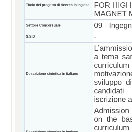
FOR HIG
Titolo del progetto di ricerca in inglese
MAGNET 
09 - Ingegn
Settore Concorsuale
-
S.S.D
L’ammission
a tema sar
curriculum d
motivazion
Descrizione sintetica in italiano
sviluppo di
candidati
iscrizione 
Admission 
on the bas
curriculum 