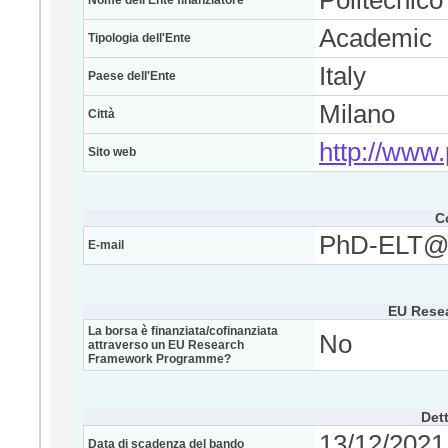
Politecnico
Nome dell'Ente finanziatore
Academic
Tipologia dell'Ente
Italy
Paese dell'Ente
Milano
Città
http://www.p
Sito web
C
PhD-ELT@po
E-mail
EU Rese
La borsa è finanziata/cofinanziata
No
attraverso un EU Research
Framework Programme?
Dett
13/12/2021 
Data di scadenza del bando