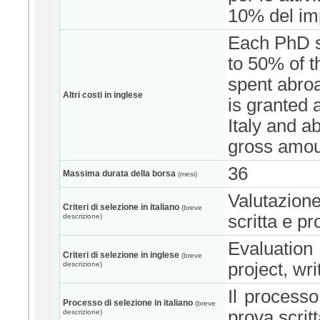
10% del imp
Each PhD s
to 50% of t
spent abroad
Altri costi in inglese
is granted 
Italy and a
gross amoun
36
Massima durata della borsa
(mesi)
Valutazione
Criteri di selezione in italiano
(breve
scritta e pr
descrizione)
Evaluation
Criteri di selezione in inglese
(breve
project, wr
descrizione)
Il processo
Processo di selezione in italiano
(breve
prova scrit
descrizione)