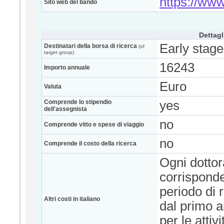
https://www
Sito web del bando
Dettagl
Early stage
Destinatari della borsa di ricerca
(of
target group)
16243
Importo annuale
Euro
Valuta
Comprende lo stipendio
yes
dell'assegnista
no
Comprende vitto e spese di viaggio
no
Comprende il costo della ricerca
Ogni dotto
corrisponde
periodo di r
Altri costi in italiano
dal primo 
per le attivi