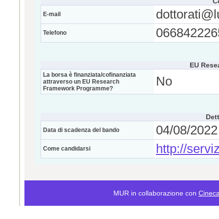
C
dottorati@l
E-mail
066842226
Telefono
EU Rese
La borsa è finanziata/cofinanziata
No
attraverso un EU Research
Framework Programme?
Dett
04/08/2022 
Data di scadenza del bando
http://servi
Come candidarsi
MUR in collaborazione con
Cinec