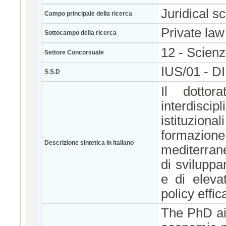
Juridical s
Campo principale della ricerca
Private law
Sottocampo della ricerca
12 - Scienz
Settore Concorsuale
IUS/01 - 
S.S.D
Il dottor
interdisci
istituzion
formazione 
Descrizione sintetica in italiano
mediterrane
di sviluppa
e di elevat
policy effic
The PhD aim