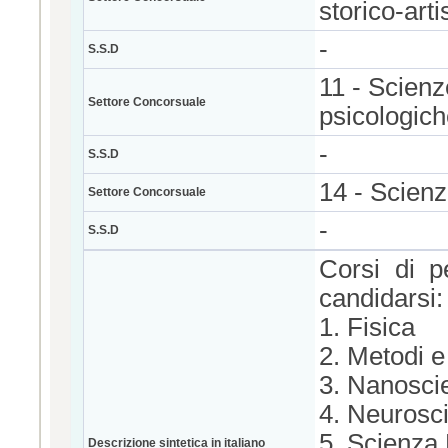
storico-arti
-
S.S.D
11 - Scienz
Settore Concorsuale
psicologic
-
S.S.D
14 - Scienze
Settore Concorsuale
-
S.S.D
Corsi di p
candidarsi:
1. Fisica
2. Metodi e
3. Nanosci
4. Neurosc
5. Scienza 
Descrizione sintetica in italiano