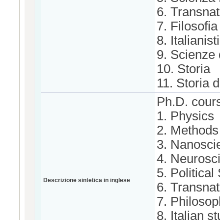
6. Transna
7. Filosofia
8. Italianis
9. Scienze 
10. Storia
11. Storia d
Ph.D. cours
1. Physics
2. Methods
3. Nanosci
4. Neurosc
5. Politica
Descrizione sintetica in inglese
6. Transna
7. Philoso
8. Italian 