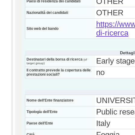
OTHER
Paesi di residenza dei candidati
OTHER
Nazionalità dei candidati
https://www.
Sito web del bando
di-ricerca
Dettagl
Early stage
Destinatari della borsa di ricerca
(of
target group)
Il contratto prevede la copertura delle
no
prestazioni sociali?
UNIVERSIT
Nome dell'Ente finanziatore
Public res
Tipologia dell'Ente
Italy
Paese dell'Ente
Foggia
Città