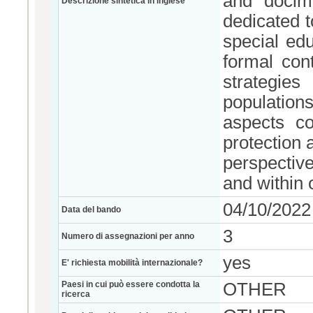
and docim
Descrizione sintetica in inglese
dedicated t
special edu
formal cont
strategies
populations
aspects c
protection 
perspectiv
and within 
04/10/2022
Data del bando
3
Numero di assegnazioni per anno
yes
E' richiesta mobilità internazionale?
Paesi in cui può essere condotta la
OTHER
ricerca