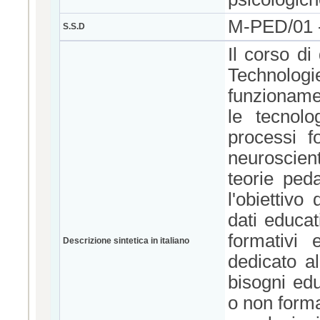
M-PED/01
S.S.D
Il corso di
Technolog
funzioname
le tecnolo
processi f
neuroscien
teorie peda
l'obiettivo
dati educat
formativi 
Descrizione sintetica in italiano
dedicato al
bisogni edu
o non formal