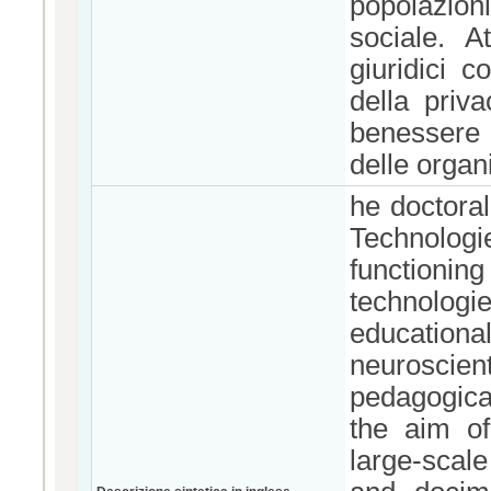
popolazion
sociale. A
giuridici c
della priva
benessere n
delle organ
he doctora
Technolog
functioni
technologi
educationa
neuroscien
pedagogical
the aim of
large-scal