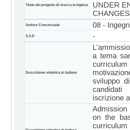
UNDER EN
Titolo del progetto di ricerca in inglese
CHANGES
08 - Ingegne
Settore Concorsuale
-
S.S.D
L’ammission
a tema sar
curriculum d
motivazion
Descrizione sintetica in italiano
sviluppo di
candidati
iscrizione 
Admission 
on the bas
curriculum 