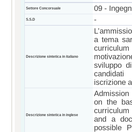
09 - Ingegn
Settore Concorsuale
-
S.S.D
L’ammission
a tema sar
curriculum d
motivazion
Descrizione sintetica in italiano
sviluppo di
candidati
iscrizione 
Admission 
on the bas
curriculum 
Descrizione sintetica in inglese
and a docu
possible P