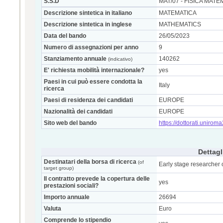
S.S.D
MAT/07 - FISICA MATE
Descrizione sintetica in italiano
MATEMATICA
Descrizione sintetica in inglese
MATHEMATICS
Data del bando
26/05/2023
Numero di assegnazioni per anno
9
Stanziamento annuale
140262
(indicativo)
E' richiesta mobilità internazionale?
yes
Paesi in cui può essere condotta la
Italy
ricerca
Paesi di residenza dei candidati
EUROPE
Nazionalità dei candidati
EUROPE
Sito web del bando
https://dottorati.uniro
Dettagl
Destinatari della borsa di ricerca
(of
Early stage researcher 
target group)
Il contratto prevede la copertura delle
yes
prestazioni sociali?
Importo annuale
26694
Valuta
Euro
Comprende lo stipendio