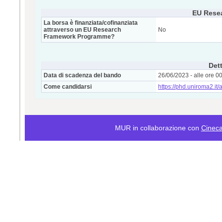
EU Rese
La borsa è finanziata/cofinanziata
attraverso un EU Research
No
Framework Programme?
Dett
Data di scadenza del bando
26/06/2023 - alle ore 0
Come candidarsi
https://phd.uniroma2.it/
MUR in collaborazione con
Cinec