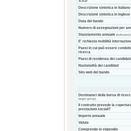
S.S.D
Descrizione sintetica in italiano
Descrizione sintetica in inglese
Data del bando
Numero di assegnazioni per an
Stanziamento annuale
(indicativo)
E' richiesta mobilità internazio
Paesi in cui può essere condott
ricerca
Paesi di residenza dei candidati
Nazionalità dei candidati
Sito web del bando
Destinatari della borsa di ricer
target group)
Il contratto prevede la copertur
prestazioni sociali?
Importo annuale
Valuta
Comprende lo stipendio