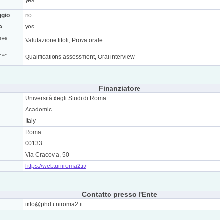
yes
ggio
no
a
yes
eve
Valutazione titoli, Prova orale
eve
Qualifications assessment, Oral interview
Finanziatore
Università degli Studi di Roma
Academic
Italy
Roma
00133
Via Cracovia, 50
https://web.uniroma2.it/
Contatto presso l'Ente
info@phd.uniroma2.it