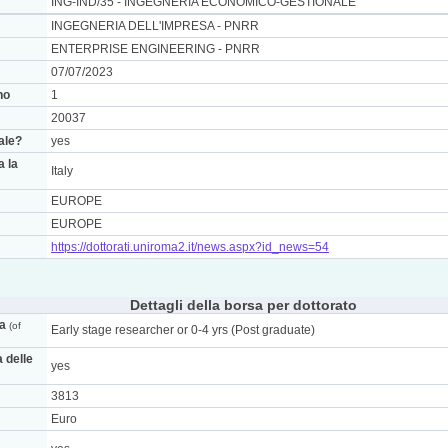
ING-IND/35 - INGEGNERIA ECONOMICO-GESTIONALE
INGEGNERIA DELL'IMPRESA - PNRR
ENTERPRISE ENGINEERING - PNRR
07/07/2023
no
1
20037
nale?
yes
a la
Italy
EUROPE
EUROPE
https://dottorati.uniroma2.it/news.aspx?id_news=54
Dettagli della borsa per dottorato
ca
(of
Early stage researcher or 0-4 yrs (Post graduate)
a delle
yes
3813
Euro