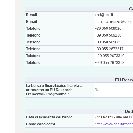
C
E-mail
phd@sns.it
E-mail
didattica.firenze@sns.it
Telefono
+39 050 509026
Telefono
+39 050 509218
Telefono
+39 050 509685
Telefono
+39 055 2673317
Telefono
+ 39 055 2673319
Telefono
+ 39 055 2673318
EU Rese
La borsa è finanziata/cofinanziata
attraverso un EU Research
No
Framework Programme?
Dett
Data di scadenza del bando
24/08/2023 - alle ore 0
Come candidarsi
https://www.sns.it/it/co