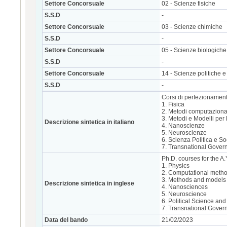
Settore Concorsuale
02 - Scienze fisiche
S.S.D
-
Settore Concorsuale
03 - Scienze chimiche
S.S.D
-
Settore Concorsuale
05 - Scienze biologiche
S.S.D
-
Settore Concorsuale
14 - Scienze politiche e 
S.S.D
-
Corsi di perfezionamento
1. Fisica
2. Metodi computazional
3. Metodi e Modelli per
Descrizione sintetica in italiano
4. Nanoscienze
5. Neuroscienze
6. Scienza Politica e So
7. Transnational Gover
Ph.D. courses for the A.
1. Physics
2. Computational metho
3. Methods and models 
Descrizione sintetica in inglese
4. Nanosciences
5. Neuroscience
6. Political Science an
7. Transnational Gover
Data del bando
21/02/2023