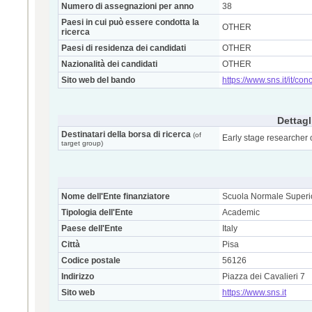
Numero di assegnazioni per anno
38
Paesi in cui può essere condotta la
OTHER
ricerca
Paesi di residenza dei candidati
OTHER
Nazionalità dei candidati
OTHER
Sito web del bando
https://www.sns.it/it/co
Dettagl
Destinatari della borsa di ricerca
(of
Early stage researcher 
target group)
Nome dell'Ente finanziatore
Scuola Normale Superi
Tipologia dell'Ente
Academic
Paese dell'Ente
Italy
Città
Pisa
Codice postale
56126
Indirizzo
Piazza dei Cavalieri 7
Sito web
https://www.sns.it