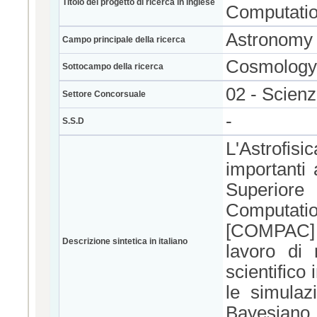
Titolo del progetto di ricerca in inglese
Computatio
Astronomy
Campo principale della ricerca
Cosmology
Sottocampo della ricerca
02 - Scienz
Settore Concorsuale
-
S.S.D
L'Astrofi
importanti
Superiore
Computat
[COMPAC] 
Descrizione sintetica in italiano
lavoro di
scientifico
le simulazi
Bayesiano,