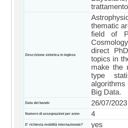
trattamento
Astrophys
thematic ar
field of 
Cosmology
direct Ph
Descrizione sintetica in inglese
topics in t
make the m
type stat
algorithms
Big Data.
26/07/2023
Data del bando
4
Numero di assegnazioni per anno
yes
E' richiesta mobilità internazionale?