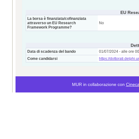
EU Rese
La borsa è finanziata/cofinanziata
attraverso un EU Research
No
Framework Programme?
Dett
Data di scadenza del bando
01/07/2024 - alle ore 0
Come candidarsi
https://dottorati.delphi.
MUR in collaborazione con
Cinec