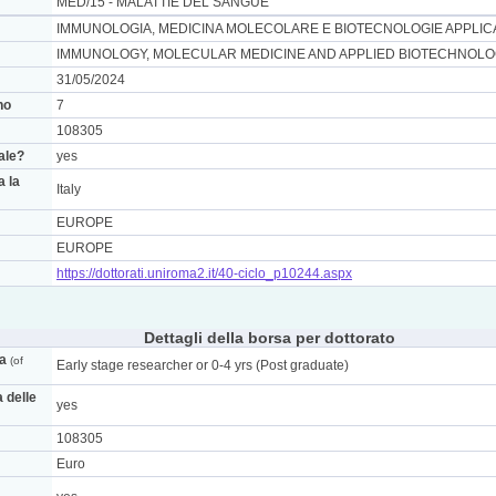
MED/15 - MALATTIE DEL SANGUE
IMMUNOLOGIA, MEDICINA MOLECOLARE E BIOTECNOLOGIE APPLIC
IMMUNOLOGY, MOLECULAR MEDICINE AND APPLIED BIOTECHNOL
31/05/2024
no
7
108305
nale?
yes
a la
Italy
EUROPE
EUROPE
https://dottorati.uniroma2.it/40-ciclo_p10244.aspx
Dettagli della borsa per dottorato
ca
(of
Early stage researcher or 0-4 yrs (Post graduate)
a delle
yes
108305
Euro