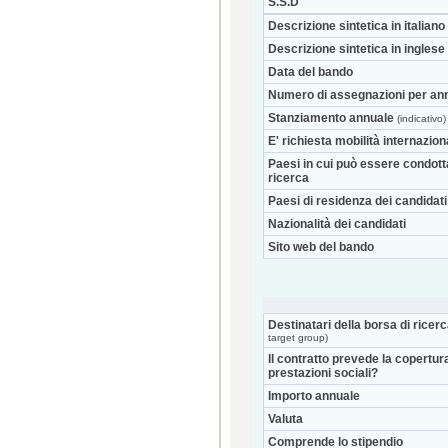
S.S.D
Descrizione sintetica in italiano
Descrizione sintetica in inglese
Data del bando
Numero di assegnazioni per an
Stanziamento annuale
(indicativo)
E' richiesta mobilità internazio
Paesi in cui può essere condott
ricerca
Paesi di residenza dei candidati
Nazionalità dei candidati
Sito web del bando
Destinatari della borsa di ricer
target group)
Il contratto prevede la copertur
prestazioni sociali?
Importo annuale
Valuta
Comprende lo stipendio