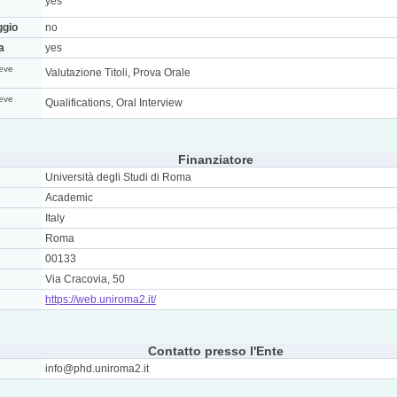
yes
ggio
no
a
yes
eve
Valutazione Titoli, Prova Orale
eve
Qualifications, Oral Interview
Finanziatore
Università degli Studi di Roma
Academic
Italy
Roma
00133
Via Cracovia, 50
https://web.uniroma2.it/
Contatto presso l'Ente
info@phd.uniroma2.it