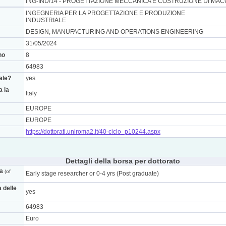
ING-IND/14 - PROGETTAZIONE MECCANICA E COSTRUZIONE DI MA
INGEGNERIA PER LA PROGETTAZIONE E PRODUZIONE
INDUSTRIALE
DESIGN, MANUFACTURING AND OPERATIONS ENGINEERING
31/05/2024
no
8
64983
nale?
yes
a la
Italy
EUROPE
EUROPE
https://dottorati.uniroma2.it/40-ciclo_p10244.aspx
Dettagli della borsa per dottorato
ca
(of
Early stage researcher or 0-4 yrs (Post graduate)
a delle
yes
64983
Euro