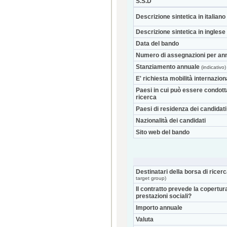
S.S.D
Descrizione sintetica in italiano
Descrizione sintetica in inglese
Data del bando
Numero di assegnazioni per an
Stanziamento annuale
(indicativo)
E' richiesta mobilità internazio
Paesi in cui può essere condott
ricerca
Paesi di residenza dei candidati
Nazionalità dei candidati
Sito web del bando
Destinatari della borsa di ricer
target group)
Il contratto prevede la copertur
prestazioni sociali?
Importo annuale
Valuta