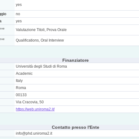
yes
ggio
no
a
yes
eve
Valutazione Titoli, Prova Orale
eve
Qualifications, Oral Interview
Finanziatore
Università degli Studi di Roma
Academic
Italy
Roma
00133
Via Cracovia, 50
https://web.uniroma2.it/
Contatto presso l'Ente
info@phd.uniroma2.it