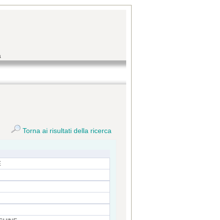
a
Torna ai risultati della ricerca
E