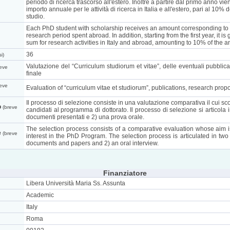
periodo di ricerca trascorso all'estero. Inoltre a partire dal primo anno vie
importo annuale per le attività di ricerca in Italia e all'estero, pari al 10%
studio.
Each PhD student with scholarship receives an amount corresponding to 
research period spent abroad. In addition, starting from the first year, it 
sum for research activities in Italy and abroad, amounting to 10% of the 
36
i)
Valutazione del “Curriculum studiorum et vitae”, delle eventuali pubblicaz
eve
finale
eve
Evaluation of “curriculum vitae et studiorum”, publications, research prop
Il processo di selezione consiste in una valutazione comparativa il cui scop
o
(breve
candidati al programma di dottorato. Il processo di selezione si articola in
documenti presentati e 2) una prova orale.
The selection process consists of a comparative evaluation whose aim i
e
(breve
interest in the PhD Program. The selection process is articulated in two
documents and papers and 2) an oral interview.
Finanziatore
Libera Università Maria Ss. Assunta
Academic
Italy
Roma