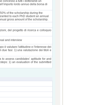
ne concesso a tutti i dottorandi un
 dell’importo lordo annuo della borsa di
50% of the scholarship during the
is granted to each PhD student an annual
annual gross amount of the scholarship.
ioni, del progetto di ricerca e colloquio
osal and interview
o è valutare l'attitudine e l'interesse dei
 due fasi: 1) una valutazione dei titoli e
s to assess candidates’ aptitude for and
 steps: 1) an evaluation of the submitted