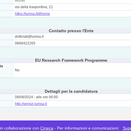
00192
via della traspontina, 21
https://lumsa.it/it/home
Contatto presso l'Ente
dottorati@lumsa.it
0668422265
EU Research Framework Programme
ta
No
Dettagli per la candidatura
08/08/2024 - alle ore 00:00
http://servizi.lumsa.it
n collaborazione con
Cineca
- Per informazioni e comunicazioni:
Sup