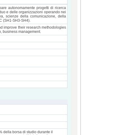
uppare autonomamente progetti di ricerca
viduo e delle organizzazioni operando nei
iva, scienze della comunicazione, della
ERC (SH1-SH3-SH4).
and improve their research methodologies
on, business management.
della borsa di studio durante il