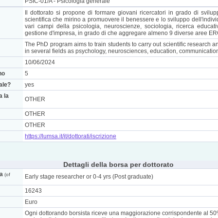
PSIC-01/A - Psicologia generale
Il dottorato si propone di formare giovani ricercatori in grado di svil
scientifica che mirino a promuovere il benessere e lo sviluppo dell'indi
vari campi della psicologia, neuroscienze, sociologia, ricerca educat
gestione d'impresa, in grado di che aggregare almeno 9 diverse aree 
The PhD program aims to train students to carry out scientific research 
in several fields as psychology, neurosciences, education, communicati
10/06/2024
no
5
nale?
yes
a la
OTHER
OTHER
OTHER
https://lumsa.it/it/dottorati/iscrizione
Dettagli della borsa per dottorato
ca
(of
Early stage researcher or 0-4 yrs (Post graduate)
16243
Euro
Ogni dottorando borsista riceve una maggiorazione corrispondente al 50% 