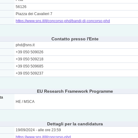
56126
Piazza dei Cavalieri 7
https://www.sns.it/it/concorso-phd/bandi-di-concorso-phd
Contatto presso l'Ente
phd@sns.it
+39 050 509026
+39 050 509218
+39 050 509685
+39 050 509237
EU Research Framework Programme
ta
HE / MSCA
Dettagli per la candidatura
19/09/2024 - alle ore 23:59
https://www.sns.it/it/concorso-phd