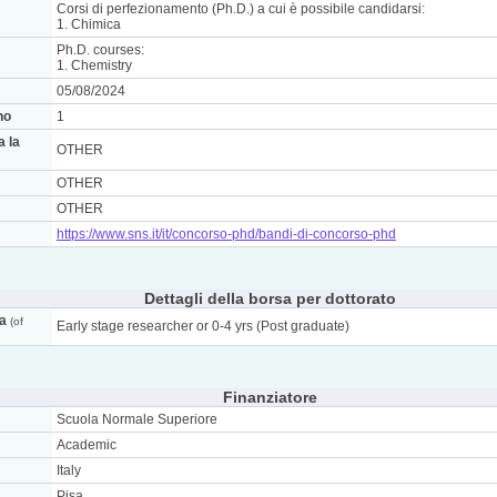
Corsi di perfezionamento (Ph.D.) a cui è possibile candidarsi:
1. Chimica
Ph.D. courses:
1. Chemistry
05/08/2024
no
1
a la
OTHER
OTHER
OTHER
https://www.sns.it/it/concorso-phd/bandi-di-concorso-phd
Dettagli della borsa per dottorato
ca
(of
Early stage researcher or 0-4 yrs (Post graduate)
Finanziatore
Scuola Normale Superiore
Academic
Italy
Pisa