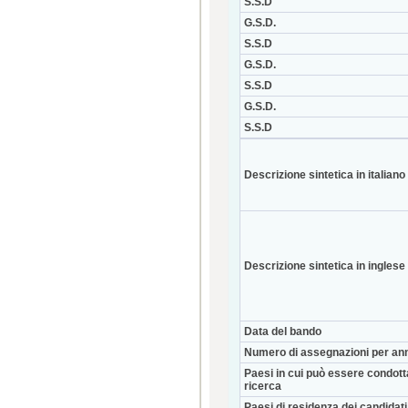
S.S.D
G.S.D.
S.S.D
G.S.D.
S.S.D
G.S.D.
S.S.D
Descrizione sintetica in italiano
Descrizione sintetica in inglese
Data del bando
Numero di assegnazioni per an
Paesi in cui può essere condott
ricerca
Paesi di residenza dei candidati