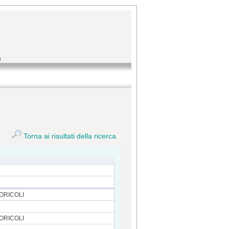
a
Torna ai risultati della ricerca
ORICOLI
ORICOLI