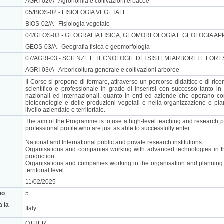
AGRI-02/A - Agronomia e coltivazioni erbacee
05/BIOS-02 - FISIOLOGIA VEGETALE
BIOS-02/A - Fisiologia vegetale
04/GEOS-03 - GEOGRAFIA FISICA, GEOMORFOLOGIA E GEOLOGIA AP
GEOS-03/A - Geografia fisica e geomorfologia
07/AGRI-03 - SCIENZE E TECNOLOGIE DEI SISTEMI ARBOREI E FORE
AGRI-03/A - Arboricoltura generale e coltivazioni arboree
Il Corso si propone di formare, attraverso un percorso didattico e di ricerca
scientifico e professionale in grado di inserirsi con successo tanto in 
nazionali ed internazionali, quanto in enti ed aziende che operano c
biotecnologie e delle produzioni vegetali e nella organizzazione e piani
livello aziendale e territoriale.
The aim of the Programme is to use a high-level teaching and research pat
professional profile who are just as able to successfully enter:
National and International public and private research institutions.
Organisations and companies working with advanced technologies in th
production.
Organisations and companies working in the organisation and planning o
territorial level.
11/02/2025
no
5
a la
Italy
OTHER