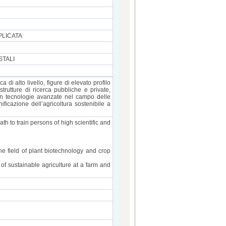
PLICATA
STALI
 di alto livello, figure di elevato profilo
strutture di ricerca pubbliche e private,
on tecnologie avanzate nel campo delle
ficazione dell’agricoltura sostenibile a
h to train persons of high scientific and
e field of plant biotechnology and crop
f sustainable agriculture at a farm and