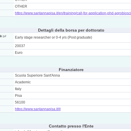
OTHER
https://www.santannapisa.it/en/training/call-for-application-phd-agrobio
Dettagli della borsa per dottorato
ca
(of
Early stage researcher or 0-4 yrs (Post graduate)
20037
Euro
Finanziatore
Scuola Superiore Sant'Anna
Academic
Italy
Pisa
56100
https://www.santannapisa.it/it
Contatto presso l'Ente