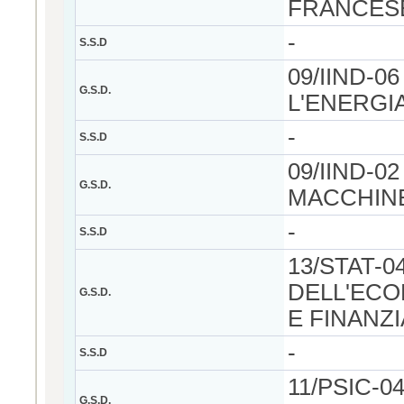
FRANCES
-
S.S.D
09/IIND-0
G.S.D.
L'ENERGI
-
S.S.D
09/IIND-0
G.S.D.
MACCHIN
-
S.S.D
13/STAT-0
DELL'ECO
G.S.D.
E FINANZI
-
S.S.D
11/PSIC-0
G.S.D.