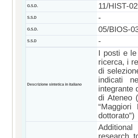
11/HIST-0
G.S.D.
-
S.S.D
05/BIOS-
G.S.D.
-
S.S.D
I posti e l
ricerca, i r
di selezion
indicati n
Descrizione sintetica in italiano
integrante 
di Ateneo (
“Maggiori 
dottorato”)
Additional
research t