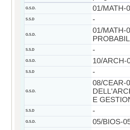
01/MATH-
G.S.D.
-
S.S.D
01/MATH-0
G.S.D.
PROBABIL
-
S.S.D
10/ARCH-
G.S.D.
-
S.S.D
08/CEAR-
DELL'ARC
G.S.D.
E GESTIO
-
S.S.D
05/BIOS-0
G.S.D.