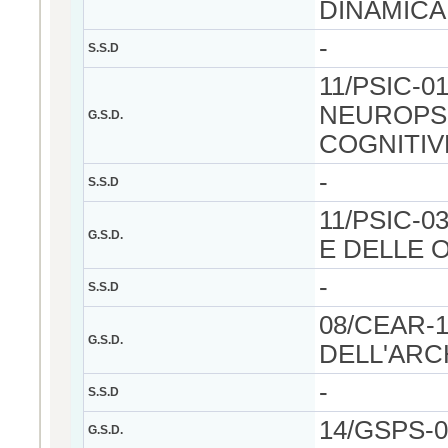
DINAMICA
-
S.S.D
11/PSIC-0
NEUROPS
G.S.D.
COGNITIV
-
S.S.D
11/PSIC-0
G.S.D.
E DELLE 
-
S.S.D
08/CEAR-
G.S.D.
DELL'ARC
-
S.S.D
14/GSPS-0
G.S.D.