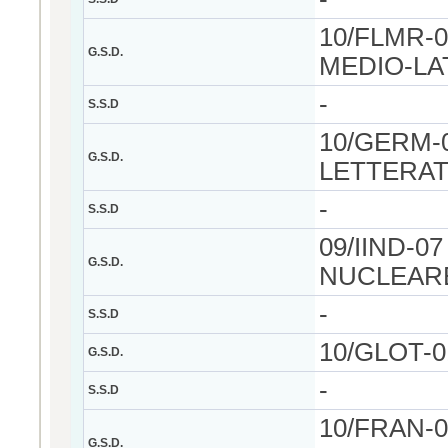
10/FLMR-
G.S.D.
MEDIO-LA
-
S.S.D
10/GERM-0
G.S.D.
LETTERA
-
S.S.D
09/IIND-0
G.S.D.
NUCLEAR
-
S.S.D
10/GLOT-0
G.S.D.
-
S.S.D
10/FRAN-
G.S.D.