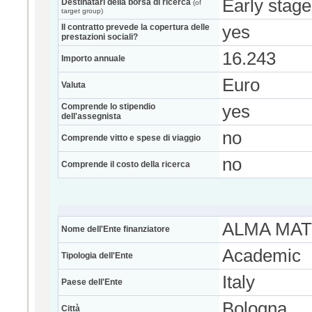
Early stage
Destinatari della borsa di ricerca
(of
target group)
Il contratto prevede la copertura delle
yes
prestazioni sociali?
16.243
Importo annuale
Euro
Valuta
Comprende lo stipendio
yes
dell'assegnista
no
Comprende vitto e spese di viaggio
no
Comprende il costo della ricerca
ALMA MATE
Nome dell'Ente finanziatore
Academic
Tipologia dell'Ente
Italy
Paese dell'Ente
Bologna
Città