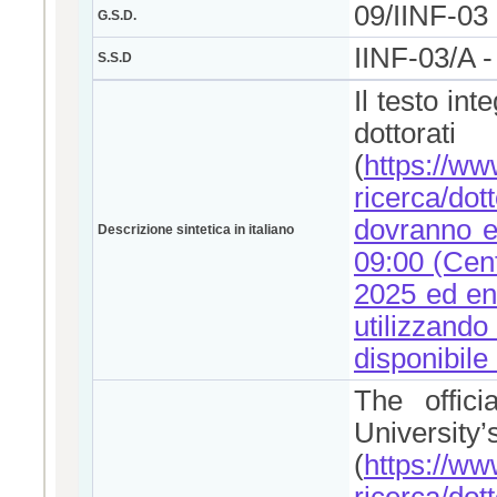
09/IINF-0
G.S.D.
IINF-03/A 
S.S.D
Il testo in
dottor
(
https://www
ricerca/do
dovranno es
Descrizione sintetica in italiano
09:00 (Cen
2025 ed en
utilizzan
disponibile 
The offici
Univ
(
https://www