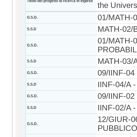
Titolo del progetto di ricerca in inglese
the Univers
01/MATH-
G.S.D.
MATH-02/B
S.S.D
01/MATH-0
G.S.D.
PROBABIL
MATH-03/A 
S.S.D
09/IINF-0
G.S.D.
IINF-04/A 
S.S.D
09/IINF-0
G.S.D.
IINF-02/A -
S.S.D
12/GIUR-0
G.S.D.
PUBBLIC