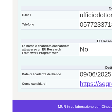
C
ufficiodotto
E-mail
057723371
Telefono
EU Rese
La borsa è finanziata/cofinanziata
No
attraverso un EU Research
Framework Programme?
Dett
09/06/2025 
Data di scadenza del bando
https://seg
Come candidarsi
MUR in collaborazione con
Cinec