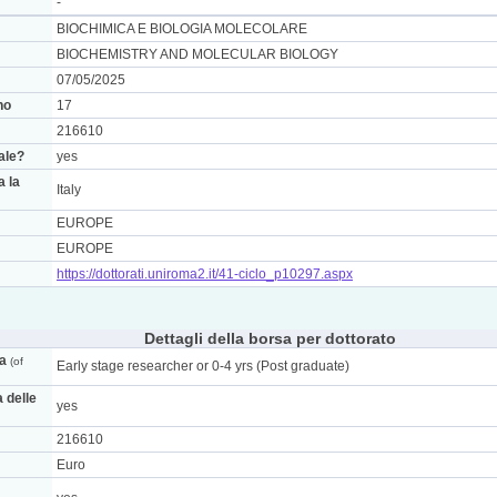
-
BIOCHIMICA E BIOLOGIA MOLECOLARE
BIOCHEMISTRY AND MOLECULAR BIOLOGY
07/05/2025
no
17
216610
nale?
yes
a la
Italy
EUROPE
EUROPE
https://dottorati.uniroma2.it/41-ciclo_p10297.aspx
Dettagli della borsa per dottorato
ca
(of
Early stage researcher or 0-4 yrs (Post graduate)
a delle
yes
216610
Euro