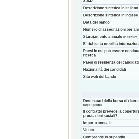
S.S.D
Descrizione sintetica in italiano
Descrizione sintetica in inglese
Data del bando
Numero di assegnazioni per an
Stanziamento annuale
(indicativo)
E' richiesta mobilità internazio
Paesi in cui può essere condott
ricerca
Paesi di residenza dei candidati
Nazionalità dei candidati
Sito web del bando
Destinatari della borsa di ricer
target group)
Il contratto prevede la copertur
prestazioni sociali?
Importo annuale
Valuta
Comprende lo stipendio