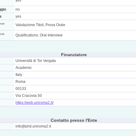
yes
ggio
no
a
yes
eve
Valutazione Titoli, Prova Orale
eve
Qualifications, Oral Interview
Finanziatore
Università di Tor Vergata
Academic
Italy
Roma
00133
Via Cracovia 50
https://web.uniroma2.it/
Contatto presso l'Ente
info@phd.uniroma2.it