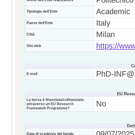
Politecnico
Nome dell'Ente finanziatore
Academic
Tipologia dell'Ente
Italy
Paese dell'Ente
Milan
Città
https://www.
Sito web
C
PhD-INF@po
E-mail
EU Rese
La borsa è finanziata/cofinanziata
No
attraverso un EU Research
Framework Programme?
Dett
09/07/2025 
Data di scadenza del bando