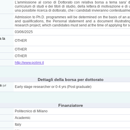
L'ammissione al corso di Dottorato con relativa borsa a tema sara' d
curriculum di studi e dei titoli di studio, della lettera di motivazione e di
una possibile ricerca di dottorato, che i candidati invieranno contestualme
Admission to Ph.D. programmes will be determined on the basis of an a
and qualifications, the Personal statement and a document illustrati
research project, which candidates must send at the time of applying for s
03/06/2025
a la
OTHER
OTHER
OTHER
http://www.polimi.it
Dettagli della borsa per dottorato
ca
(of
Early stage researcher or 0-4 yrs (Post graduate)
Finanziatore
Politecnico di Milano
Academic
Italy