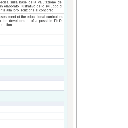
ecisa sulla base della valutazione del
 un elaborato illustrativo dello sviluppo di
nte alla loro iscrizione al concorso
ssessment of the educational curriculum
ng the development of a possible Ph.D.
election