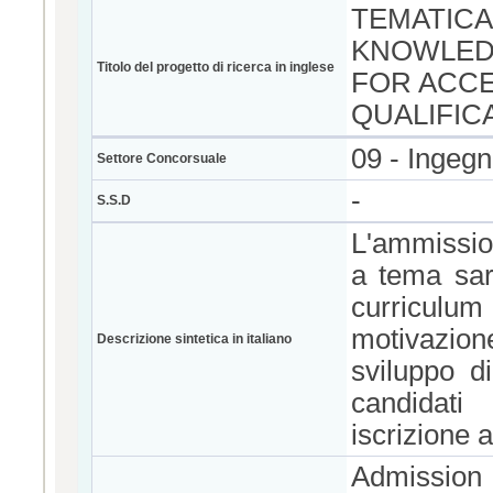
TEMATICA
KNOWLED
Titolo del progetto di ricerca in inglese
FOR ACCE
QUALIFIC
09 - Ingegn
Settore Concorsuale
-
S.S.D
L'ammission
a tema sar
curriculum d
motivazion
Descrizione sintetica in italiano
sviluppo di
candidati
iscrizione 
Admission 