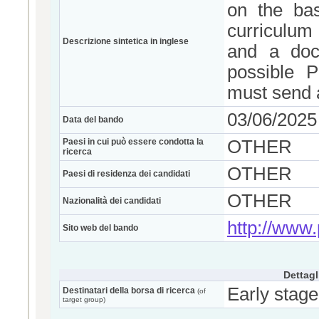
on the bas
curriculum 
Descrizione sintetica in inglese
and a docu
possible P
must send a
03/06/2025
Data del bando
Paesi in cui può essere condotta la
OTHER
ricerca
OTHER
Paesi di residenza dei candidati
OTHER
Nazionalità dei candidati
http://www.p
Sito web del bando
Dettagl
Early stage
Destinatari della borsa di ricerca
(of
target group)