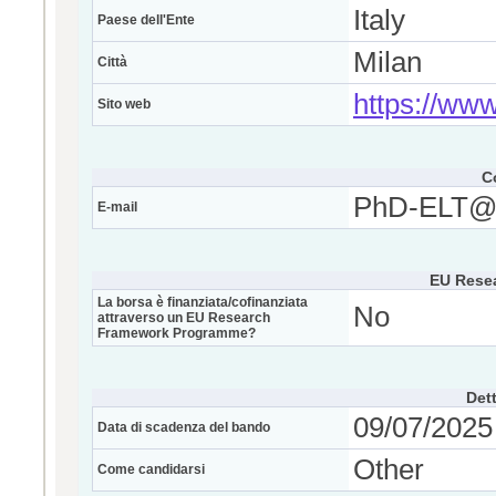
Italy
Paese dell'Ente
Milan
Città
https://www.
Sito web
C
PhD-ELT@po
E-mail
EU Rese
La borsa è finanziata/cofinanziata
No
attraverso un EU Research
Framework Programme?
Dett
09/07/2025 
Data di scadenza del bando
Other
Come candidarsi