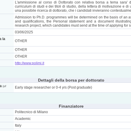
L'ammissione al corso di Dottorato con relativa borsa a tema sara' d
curriculum di studi e dei titoli di studio, della lettera di motivazione e di
una possibile ricerca di dottorato, che i candidati invieranno contestualme
Admission to Ph.D. programmes will be determined on the basis of an a
and qualifications, the Personal statement and a document illustrati
research project, which candidates must send at the time of applying for s
03/06/2025
a la
OTHER
OTHER
OTHER
http://www.polimi.it
Dettagli della borsa per dottorato
ca
(of
Early stage researcher or 0-4 yrs (Post graduate)
Finanziatore
Politecnico di Milano
Academic
Italy