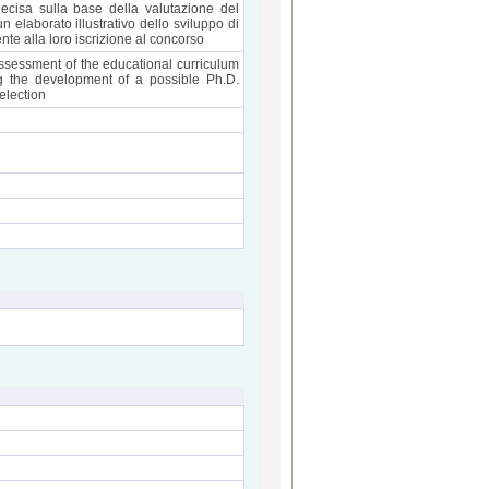
ecisa sulla base della valutazione del
 un elaborato illustrativo dello sviluppo di
nte alla loro iscrizione al concorso
ssessment of the educational curriculum
ng the development of a possible Ph.D.
election