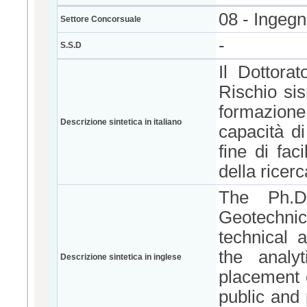
08 - Ingegne
Settore Concorsuale
-
S.S.D
Il Dottora
Rischio si
formazione
Descrizione sintetica in italiano
capacità di
fine di faci
della ricerc
The Ph.D.
Geotechnic
technical a
the analy
Descrizione sintetica in inglese
placement o
public and 