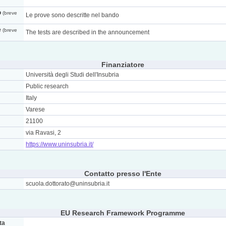
o
(breve
Le prove sono descritte nel bando
e
(breve
The tests are described in the announcement
Finanziatore
Università degli Studi dell'Insubria
Public research
Italy
Varese
21100
via Ravasi, 2
https://www.uninsubria.it/
Contatto presso l'Ente
scuola.dottorato@uninsubria.it
EU Research Framework Programme
ta