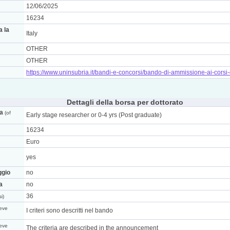
12/06/2025
16234
a la
Italy
OTHER
OTHER
https://www.uninsubria.it/bandi-e-concorsi/bando-di-ammissione-ai-corsi-
Dettagli della borsa per dottorato
ca
(of
Early stage researcher or 0-4 yrs (Post graduate)
16234
Euro
yes
ggio
no
a
no
36
i)
eve
I criteri sono descritti nel bando
eve
The criteria are described in the announcement