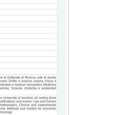
rsi di Dottorato di Ricerca, tutti di durata
esami: Diritto e scienze umane, Fisica e
erimentale e medical humanities, Medicina
nomiche, Scienze chimiche e ambientali
University of Insubria, all lasting three
ualifications and exams: Law and human
athematics, Clinical and experimental
icine, Methods and models for economic
echnology