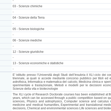
-
03 - Scienze chimiche
-
04 - Scienze della Terra
-
05 - Scienze biologiche
-
06 - Scienze mediche
-
12 - Scienze giuridiche
-
13 - Scienze economiche e statistiche
-
E' istituito presso l’Università degli Studi dell’Insubria il XLI ciclo dei co
triennale, ai quali si accede mediante concorso pubblico per titoli ed 
astrofisica, Informatica e matematica del calcolo, Medicina clinica e sp
sperimentale e traslazionale, Metodi e modelli per le decisioni eco
Scienze della vita e biotecnologie
The XLI cycle of Research Doctorate courses has been established at the 
years, which can be accessed through a public competition based on q
sciences, Physics and astrophysics, Computer science and calculus m
medicine and medical humanities, Experimental and translational med
decisions, Chemical and environmental sciences Life sciences and biot