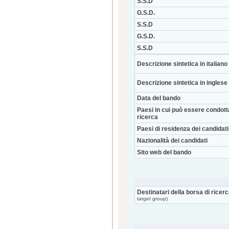
S.S.D
G.S.D.
S.S.D
G.S.D.
S.S.D
Descrizione sintetica in italiano
Descrizione sintetica in inglese
Data del bando
Paesi in cui può essere condott
ricerca
Paesi di residenza dei candidati
Nazionalità dei candidati
Sito web del bando
Destinatari della borsa di ricer
target group)