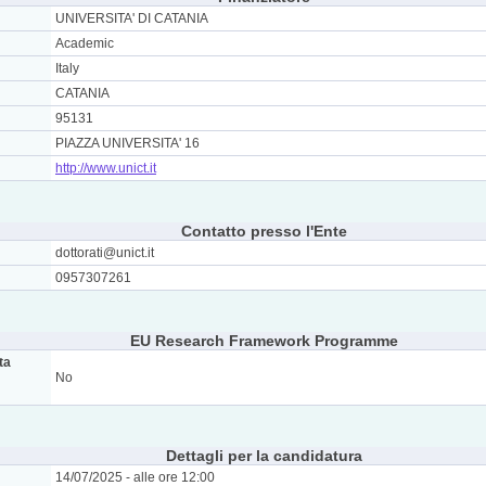
UNIVERSITA' DI CATANIA
Academic
Italy
CATANIA
95131
PIAZZA UNIVERSITA' 16
http://www.unict.it
Contatto presso l'Ente
dottorati@unict.it
0957307261
EU Research Framework Programme
ta
No
Dettagli per la candidatura
14/07/2025 - alle ore 12:00