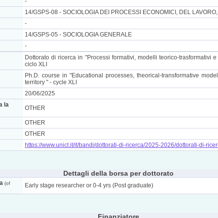
-
14/GSPS-08 - SOCIOLOGIA DEI PROCESSI ECONOMICI, DEL LAVORO
-
14/GSPS-05 - SOCIOLOGIA GENERALE
-
Dottorato di ricerca in "Processi formativi, modelli teorico-trasformativi e 
ciclo XLI
Ph.D. course in "Educational processes, theorical-transformative mod
territory " - cycle XLI
20/06/2025
a la
OTHER
OTHER
OTHER
https://www.unict.it/it/bandi/dottorati-di-ricerca/2025-2026/dottorati-di-ricer
Dettagli della borsa per dottorato
ca
(of
Early stage researcher or 0-4 yrs (Post graduate)
Finanziatore