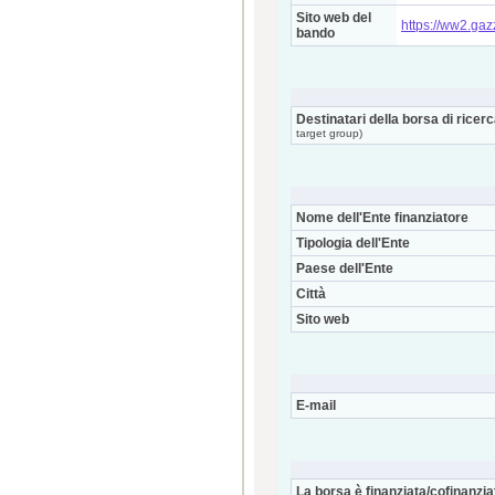
Sito web del
https://ww2.ga
bando
Destinatari della borsa di ricer
target group)
Nome dell'Ente finanziatore
Tipologia dell'Ente
Paese dell'Ente
Città
Sito web
E-mail
La borsa è finanziata/cofinanzia