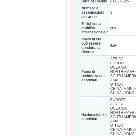
Data del bando
01/08/2025
Numero di
assegnazioni
3
per anno
E' richiesta
mobilità
yes
internazionale?
Paesi in cui
può essere
Italy
condotta la
ricerca
AFRICA
EUROPE
OCEANIA
Paesi di
NORTH AMERI
residenza dei
SOUTH AMERI
candidati
ASIA
OTHER
CHINA (MAINL
CHINA (HONG
EUROPE
AFRICA
OCEANIA
NORTH AMERI
Nazionalità dei
SOUTH AMERI
candidati
ASIA
OTHER
CHINA (MAINL
CHINA (HONG