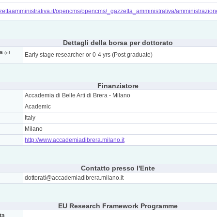
zzettaamministrativa.it/opencms/opencms/_gazzetta_amministrativa/amministra
Dettagli della borsa per dottorato
ca
(of
Early stage researcher or 0-4 yrs (Post graduate)
Finanziatore
Accademia di Belle Arti di Brera - Milano
Academic
Italy
Milano
http://www.accademiadibrera.milano.it
Contatto presso l'Ente
dottorati@accademiadibrera.milano.it
EU Research Framework Programme
ta