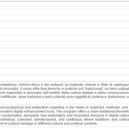
 competenze chimico-fisico e del restauro su materiali, metodi e sfide di cataloga
 innovativi. Il corso offre basi teoriche e pratiche più ‘tradizionali’ sui beni cultu
onti esplorativi e innovativi nell’ambito della cultura digitale e della comunicazion
 conflittuale, dove tradizioni e beni culturali sono oggetto di contesa e distruzione; 
mical-physical and restoration expertise in the fields of materials, methods, an
novative digital enhancement tools. The program offers a more traditional theoretic
 and conservation, alongside new exploratory and innovative horizons in digital cul
vidual, collective, identity-based, and conflictual, where traditions and cultur
 cultural heritage in different cultural and political contexts.