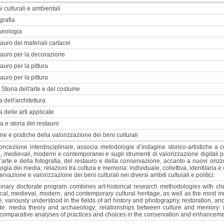
 culturali e ambientali
grafia
seologia
uro dei materiali cartacei
auro per la decorazione
uro per la pittura
uro per la pittura
 Storia dell'arte e del costume
 dell'architettura
 delle arti applicate
a e storia del restauro
e e pratiche della valorizzazione dei beni culturali
 concezione interdisciplinare, associa metodologie d’indagine storico-artistiche a
ci, medievali, moderni e contemporanei e sugli strumenti di valorizzazione digitali più
l’arte e della fotografia, del restauro e della conservazione, accanto a nuovi orizz
ogia dei media; relazioni tra cultura e memoria: individuale, collettiva, identitaria e
ervazione e valorizzazione dei beni culturali nei diversi ambiti culturali e politici.
plinary doctorate program combines art-historical research methodologies with che
ical, medieval, modern, and contemporary cultural heritage, as well as the most in
ge, variously understood in the fields of art history and photography, restoration,
e: media theory and archaeology; relationships between culture and memory: indi
comparative analyses of practices and choices in the conservation and enhancement of