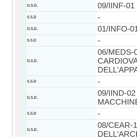
09/IINF-0
G.S.D.
-
S.S.D
01/INFO-0
G.S.D.
-
S.S.D
06/MEDS-
CARDIOVA
G.S.D.
DELL'APP
-
S.S.D
09/IIND-0
G.S.D.
MACCHIN
-
S.S.D
08/CEAR-
G.S.D.
DELL'ARC