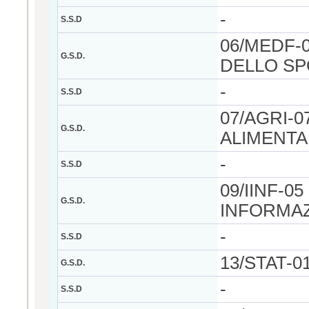
-
S.S.D
06/MEDF-0
G.S.D.
DELLO S
-
S.S.D
07/AGRI-0
G.S.D.
ALIMENTA
-
S.S.D
09/IINF-0
G.S.D.
INFORMAZ
-
S.S.D
13/STAT-0
G.S.D.
-
S.S.D