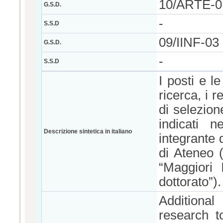
10/ARTE-0
G.S.D.
-
S.S.D
09/IINF-0
G.S.D.
-
S.S.D
I posti e l
ricerca, i r
di selezion
indicati n
Descrizione sintetica in italiano
integrante 
di Ateneo (
“Maggiori 
dottorato”).
Additional
research t