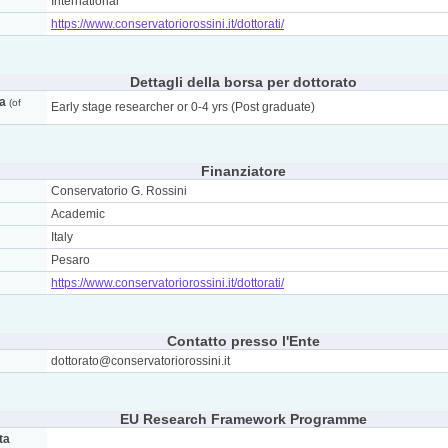
International
https://www.conservatoriorossini.it/dottorati/
Dettagli della borsa per dottorato
ca
(of
Early stage researcher or 0-4 yrs (Post graduate)
Finanziatore
Conservatorio G. Rossini
Academic
Italy
Pesaro
https://www.conservatoriorossini.it/dottorati/
Contatto presso l'Ente
dottorato@conservatoriorossini.it
EU Research Framework Programme
ta