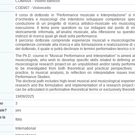
COMA/04 - Violino barocco
CODI/07 - Violoncello
Il corso di dottorato in “Performance musicale e Interpretazione” si riv
d’orchestra e musicologi che intendono sviluppare competenze specif
conduzione di un progetto di ricerca artistico-musicale e/o musicolo
esecuzione. Il tema pone questioni su cui indagare dal punto di vist
storicamente informata, all’analisi musicale, alla riflessione su questi
indirizzi di ricerca quali gli studi sulla performance.
Il percorso dottorale comprende esperienze musicali e musicologiche d
competenze correlate alla ricerca e alla formulazione e realizzazione di u
del dottorato, il quale si potrà declinare in termini performativo-teorico o 
The Ph.D. course in “Musical Performance and Interpretation” is aimed 
musicologists, who wish to develop specific skills related to defining a
musicological research project on an unpublished and/or rarely performe
to be investigated from both theoretical and practical perspectives:
practice, to musical analysis, to reflection on interpretative issues i
Performance Studies.
The doctoral path includes high-level musical and musicological experien
research and the formulation and implementation of a research project 
can be articulated in performative-theoretical terms or exclusively theoreti
19/09/2025
no
3
nale?
yes
a la
Italy
International