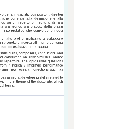
olge a musicisti, compositori, direttori
iche correlate alla definizione e alla
gico su un repertorio inedito o di rara
a sia teorico sia pratico: dalla prassi
oni interpretative che coinvolgono nuovi
i alto profilo finalizzate a sviluppare
n progetto di ricerca all’interno del tema
in termini esclusivamente teorici.
at musicians, composers, conductors, and
nd conducting an artistic-musical and/or
d repertoire. The topic raises questions
 from historically informed performance
nvolving new research directions such as
ces aimed at developing skills related to
within the theme of the doctorate, which
cal terms.