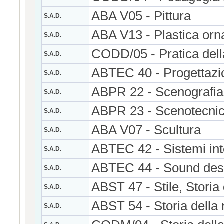
ABA V05 - Pittura
S.A.D.
ABA V13 - Plastica or
S.A.D.
CODD/05 - Pratica della
S.A.D.
ABTEC 40 - Progettazi
S.A.D.
ABPR 22 - Scenografia
S.A.D.
ABPR 23 - Scenotecni
S.A.D.
ABA V07 - Scultura
S.A.D.
ABTEC 42 - Sistemi inte
S.A.D.
ABTEC 44 - Sound des
S.A.D.
ABST 47 - Stile, Storia 
S.A.D.
ABST 54 - Storia della
S.A.D.