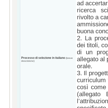
ad accertare
ricerca sc
rivolto a c
ammissione,
buona conos
2. La proc
dei titoli,
di un prog
allegato al
Processo di selezione in italiano
(breve
descrizione)
orale.
3. Il proge
curriculum f
così come 
(allegato 
l’attribu