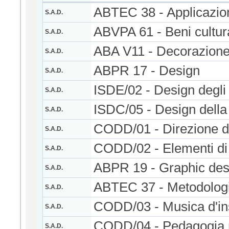
ABTEC 38 - Applicazioni 
S.A.D.
ABVPA 61 - Beni cultura
S.A.D.
ABA V11 - Decorazion
S.A.D.
ABPR 17 - Design
S.A.D.
ISDE/02 - Design degli
S.A.D.
ISDC/05 - Design dell
S.A.D.
CODD/01 - Direzione di 
S.A.D.
CODD/02 - Elementi di 
S.A.D.
ABPR 19 - Graphic des
S.A.D.
ABTEC 37 - Metodologia
S.A.D.
CODD/03 - Musica d'ins
S.A.D.
CODD/04 - Pedagogia m
S.A.D.