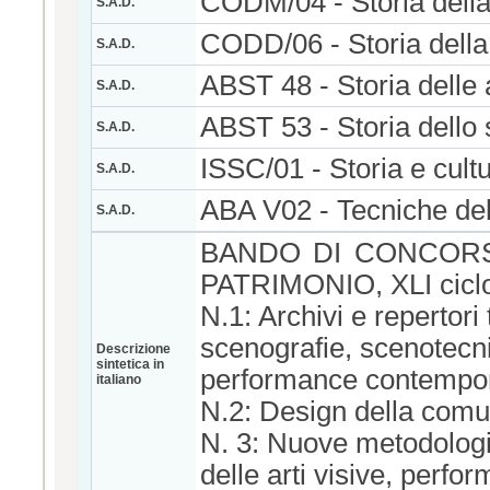
CODM/04 - Storia dell
S.A.D.
CODD/06 - Storia della
S.A.D.
ABST 48 - Storia delle a
S.A.D.
ABST 53 - Storia dello 
S.A.D.
ISSC/01 - Storia e cult
S.A.D.
ABA V02 - Tecniche dell
S.A.D.
BANDO DI CONCORSO
PATRIMONIO, XLI cic
N.1: Archivi e repertori 
scenografie, scenotecni
Descrizione
sintetica in
performance contempo
italiano
N.2: Design della comun
N. 3: Nuove metodologi
delle arti visive, perfo