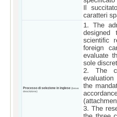
specificato
Il succita
caratteri sp
1. The ad
designed 
scientific
foreign ca
evaluate th
sole discret
2. The co
evaluation 
the mandat
Processo di selezione in inglese
(breve
accordance
descrizione)
(attachment
3. The res
the three 