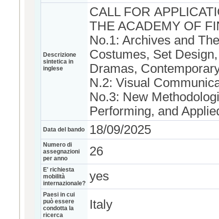
CALL FOR APPLICAT
THE ACADEMY OF FIN
No.1: Archives and The
Costumes, Set Design, 
Descrizione
sintetica in
Dramas, Contemporary
inglese
N.2: Visual Communicat
No.3: New Methodologi
Performing, and Applied
18/09/2025
Data del bando
Numero di
26
assegnazioni
per anno
E' richiesta
yes
mobilità
internazionale?
Paesi in cui
Italy
può essere
condotta la
ricerca