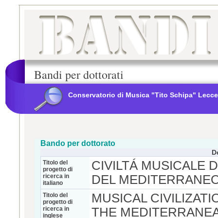
Bandi per dottorati
Conservatorio di Musica "Tito Schipa" Lecce
Bando per dottorato
D
CIVILTÁ MUSICALE 
Titolo del
progetto di
ricerca in
DEL MEDITERRANEO
italiano
MUSICAL CIVILIZAT
Titolo del
progetto di
ricerca in
THE MEDITERRANEA
inglese