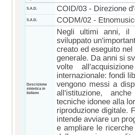
COID/03 - Direzione d'o
S.A.D.
CODM/02 - Etnomusic
S.A.D.
Negli ultimi anni, i
sviluppato un'importante
creato ed eseguito nel S
generale. Da anni si sv
volte all'acquisizio
internazionale: fondi li
vengono messi a dispos
Descrizione
sintetica in
all'istituzione, anch
italiano
tecniche idonee alla lo
riproduzione digitale. 
intende avviare un pro
e ampliare le ricerche