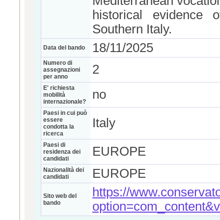
Mediterranean vocation
historical evidence o
Southern Italy.
18/11/2025
Data del bando
Numero di
2
assegnazioni
per anno
E' richiesta
no
mobilità
internazionale?
Paesi in cui può
Italy
essere
condotta la
ricerca
Paesi di
EUROPE
residenza dei
candidati
Nazionalità dei
EUROPE
candidati
https://www.conservato
Sito web del
bando
option=com_content&v